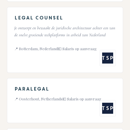
Legal Counsel
Je ontwerpt en bewaakt de juridische architectuur achter een van
de snelst groeiende techplatforms in arbeid van Nederland
📍 Rotterdam, Nederland
💶 Salaris op aanvraag
TSP
Paralegal
📍 Oosterhout, Netherlands
💶 Salaris op aanvraag
TSP