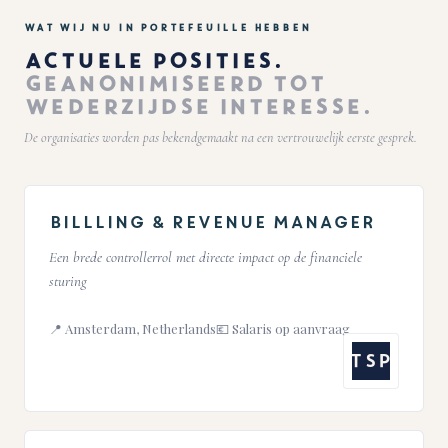
WAT WIJ NU IN PORTEFEUILLE HEBBEN
ACTUELE POSITIES.
GEANONIMISEERD TOT
WEDERZIJDSE INTERESSE.
De organisaties worden pas bekendgemaakt na een vertrouwelijk eerste gesprek.
Billling & Revenue Manager
Een brede controllerrol met directe impact op de financiele
sturing
📍 Amsterdam, Netherlands
💶 Salaris op aanvraag
TSP