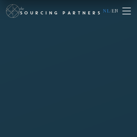
the
NL
/
EN
SOURCING PARTNERS