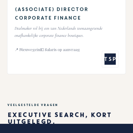
(Associate) Director
Corporate Finance
Dealmaker rol bij een van Nederlands toonaangevende
onafhankelijke corporate finance boutiques.
📍 Nieuwegein
💶 Salaris op aanvraag
TSP
VEELGESTELDE VRAGEN
EXECUTIVE SEARCH, KORT
UITGELEGD.