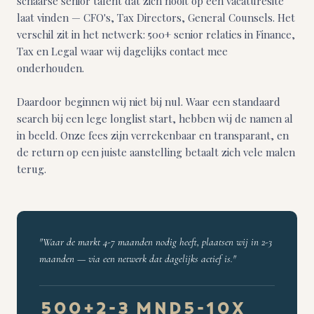
schaarse senior talent dat zich nooit op een vacaturesite
laat vinden — CFO's, Tax Directors, General Counsels. Het
verschil zit in het netwerk: 500+ senior relaties in Finance,
Tax en Legal waar wij dagelijks contact mee
onderhouden.
Daardoor beginnen wij niet bij nul. Waar een standaard
search bij een lege longlist start, hebben wij de namen al
in beeld. Onze fees zijn verrekenbaar en transparant, en
de return op een juiste aanstelling betaalt zich vele malen
terug.
"Waar de markt 4-7 maanden nodig heeft, plaatsen wij in 2-3
maanden — via een netwerk dat dagelijks actief is."
500+
2-3 mnd
5-10x